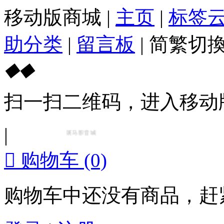
移动版商城
|
主页
|
标签
助分类
|
留言板
|
简繁切
◆
◆
扫一扫二维码，进入移动
|
斑马影音城
【https://www.zebraaudio.com】
北美最大最专业的KT

购物车
(0)
购物车中还没有商品，赶