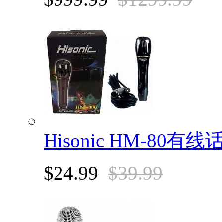
Hisonic HM-80有
$24.99
$39.99