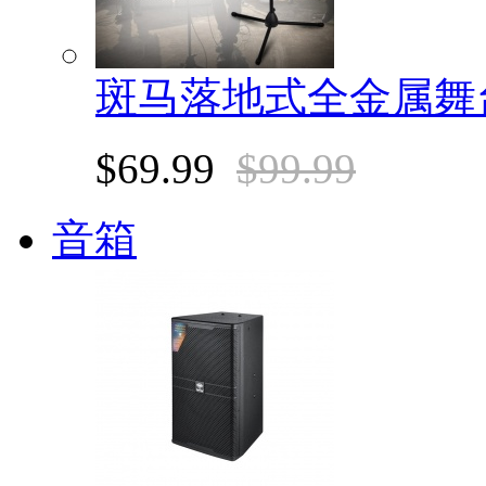
斑马落地式全金属舞
$69.99
$99.99
音箱