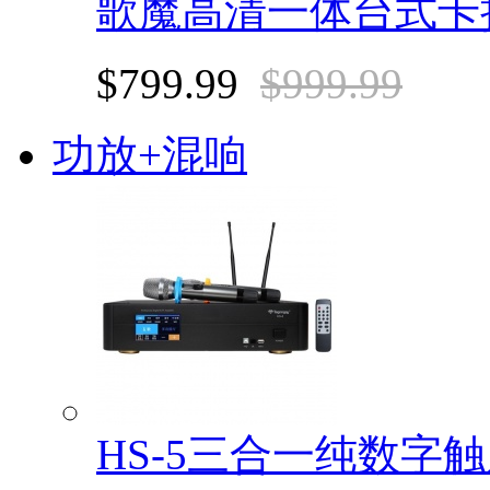
歌魔高清一体台式卡
$799.99
$999.99
功放+混响
HS-5三合一纯数字