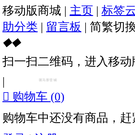
移动版商城
|
主页
|
标签
助分类
|
留言板
|
简繁切
◆
◆
扫一扫二维码，进入移动
|
斑马影音城
【https://www.zebraaudio.com】
北美最大最专业的KT

购物车
(0)
购物车中还没有商品，赶