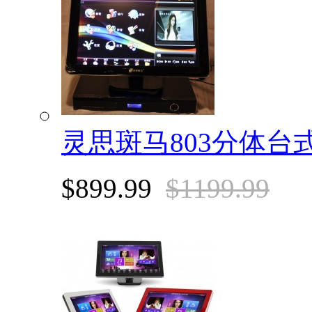
灵思斑马803分体台
$899.99
$1199.99