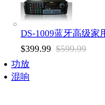
DS-1009蓝牙高级家
$399.99
$599.99
功放
混响