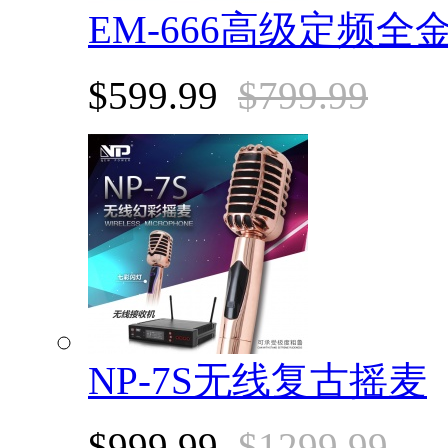
EM-666高级定频
$599.99
$799.99
NP-7S无线复古摇麦
$999.99
$1299.99