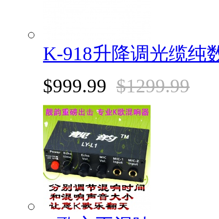
K-918升降调光缆
$999.99
$1299.99