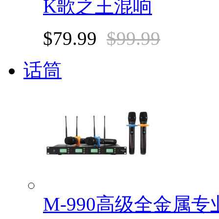
K歌之王混响
$79.99
$99.99
话筒
M-990高级全金属