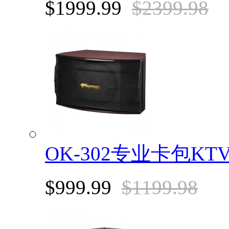
$1999.99
$2399.98
OK-302专业卡包K
$999.99
$1199.98