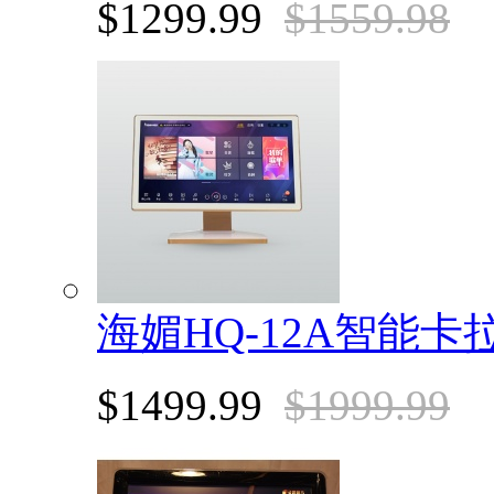
$1299.99
$1559.98
海媚HQ-12A智能卡
$1499.99
$1999.99