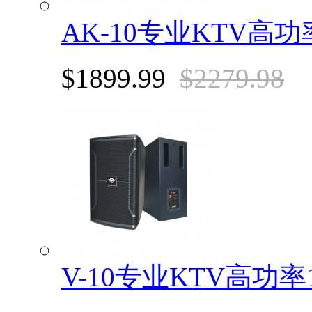
AK-10专业KTV高
$1899.99
$2279.98
V-10专业KTV高功