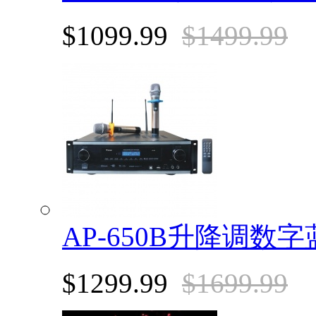
$1099.99
$1499.99
AP-650B升降调
$1299.99
$1699.99