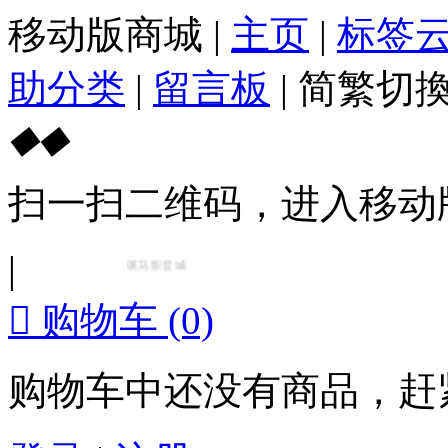
移动版商城
|
主页
|
标签
助分类
|
留言板
|
简繁切
◆
◆
扫一扫二维码，进入移动
|
斑马影音城
【https://www.zebraaudio.com】
北美最大最专业的KT

购物车
(0)
购物车中还没有商品，赶