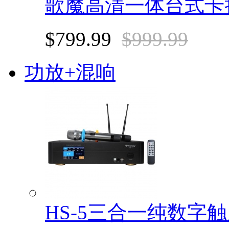
歌魔高清一体台式卡
$799.99
$999.99
功放+混响
HS-5三合一纯数字