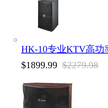
HK-10专业KTV高
$1899.99
$2279.98