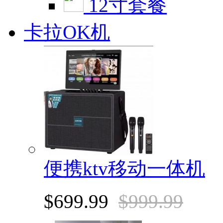
12寸套餐
卡拉OK机
便携ktv移动一体机
$699.99
$999.99