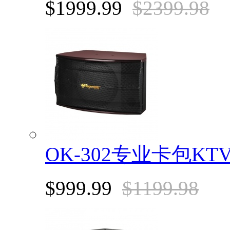
$1999.99
$2399.98
OK-302专业卡包K
$999.99
$1199.98