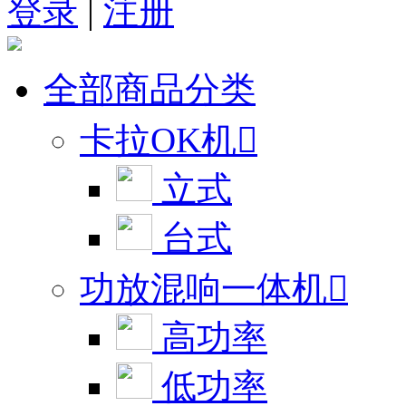
登录
|
注册
全部商品分类
卡拉OK机

立式
台式
功放混响一体机

高功率
低功率