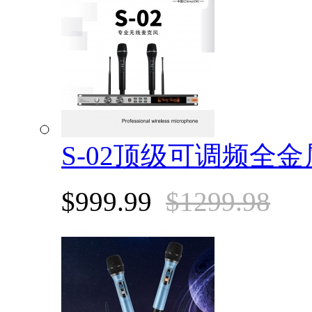
S-02顶级可调频全
$999.99
$1299.98