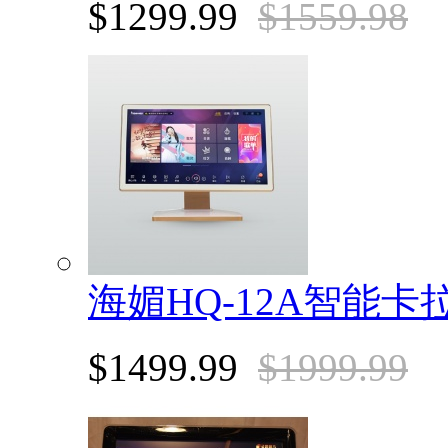
$1299.99
$1559.98
海媚HQ-12A智能卡
$1499.99
$1999.99