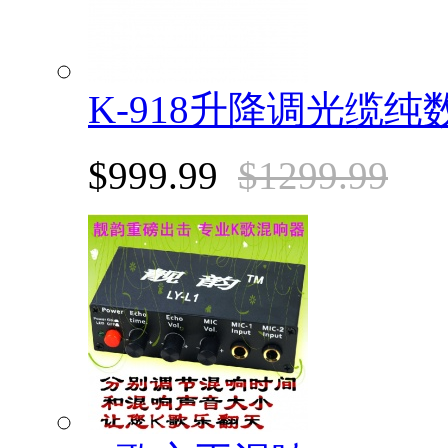
K-918升降调光缆
$999.99
$1299.99