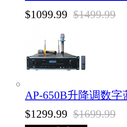
$1099.99
$1499.99
AP-650B升降调
$1299.99
$1699.99