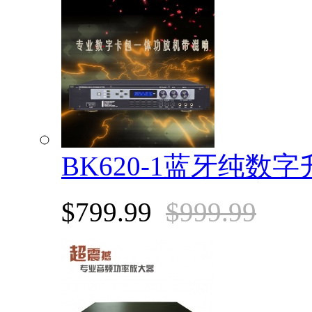
BK620-1蓝牙纯数
$799.99
$999.99