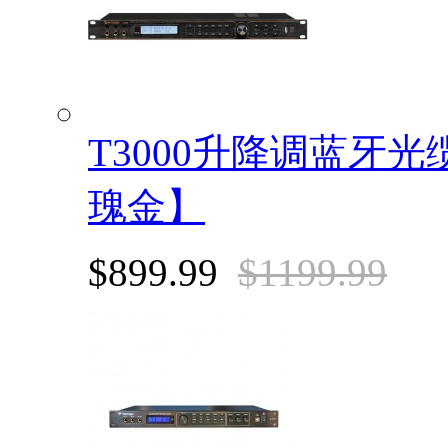
T3000升降调蓝牙
瑰金】
$899.99
$1199.99