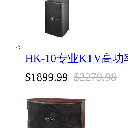
HK-10专业KTV高
$1899.99
$2279.98