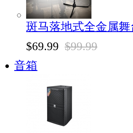
斑马落地式全金属舞
$69.99
$99.99
音箱