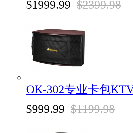
$1999.99
$2399.98
OK-302专业卡包K
$999.99
$1199.98