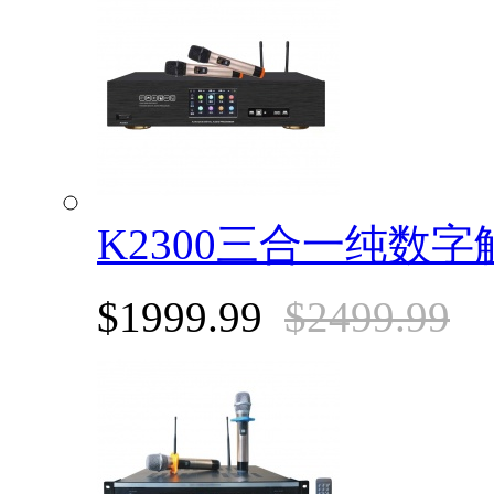
K2300三合一纯数
$1999.99
$2499.99