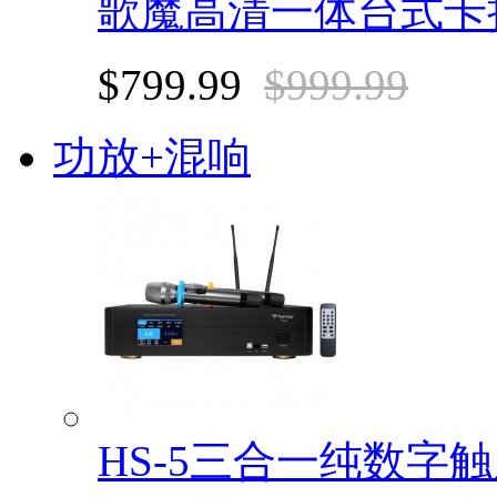
歌魔高清一体台式卡
$799.99
$999.99
功放+混响
HS-5三合一纯数字