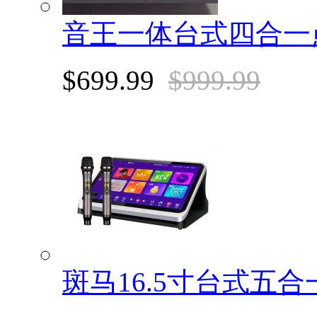
音王一体台式四合一
$699.99
$999.99
斑马16.5寸台式五合