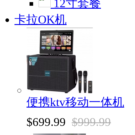
12寸套餐
卡拉OK机
便携ktv移动一体机
$699.99
$999.99