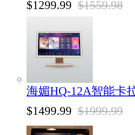
$1299.99
$1559.98
海媚HQ-12A智能卡
$1499.99
$1999.99