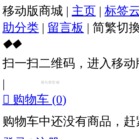
移动版商城
|
主页
|
标签
助分类
|
留言板
|
简繁切
◆
◆
扫一扫二维码，进入移动
|
斑马影音城
【https://www.zebraaudio.com】
北美最大最专业的KT

购物车
(0)
购物车中还没有商品，赶