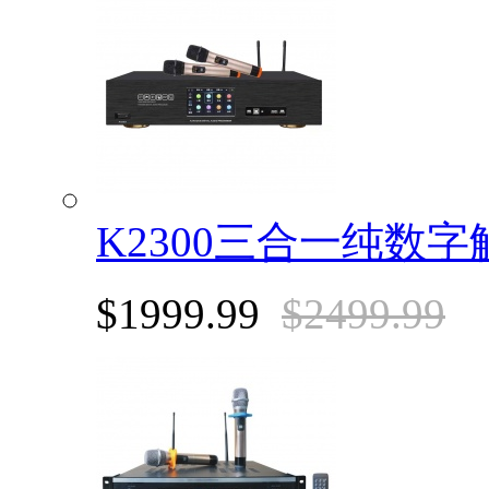
K2300三合一纯数
$1999.99
$2499.99