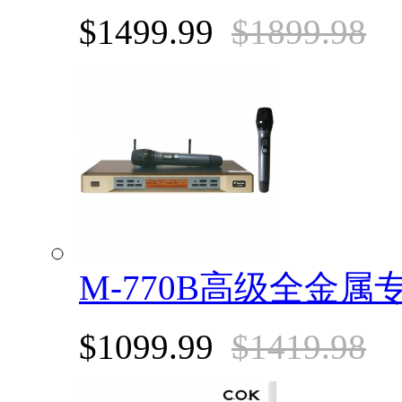
$1499.99
$1899.98
M-770B高级全金
$1099.99
$1419.98