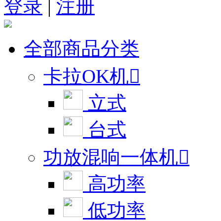
登录
|
注册
全部商品分类
卡拉OK机

立式
台式
功放混响一体机

高功率
低功率