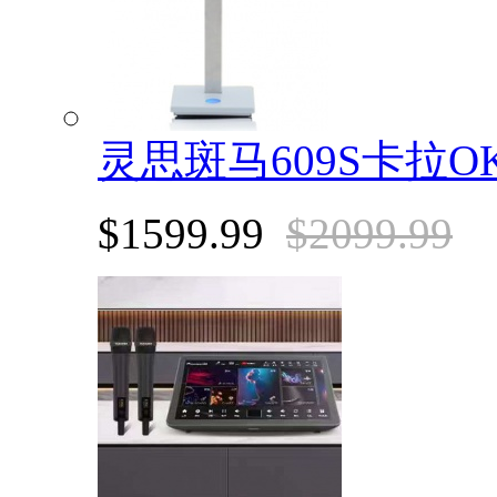
灵思斑马609S卡拉O
$1599.99
$2099.99