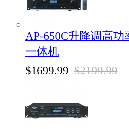
AP-650C升降调
一体机
$1699.99
$2199.99