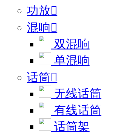
功放

混响

双混响
单混响
话筒

无线话筒
有线话筒
话筒架