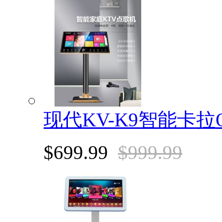
现代KV-K9智能卡拉
$699.99
$999.99