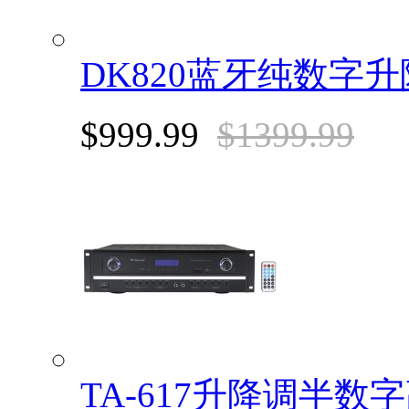
DK820蓝牙纯数字
$999.99
$1399.99
TA-617升降调半