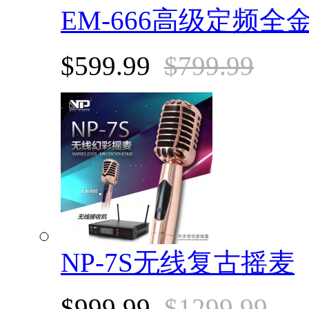
EM-666高级定频
$599.99
$799.99
NP-7S无线复古摇麦
$999.99
$1299.99