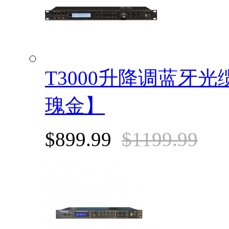
T3000升降调蓝牙
瑰金】
$899.99
$1199.99