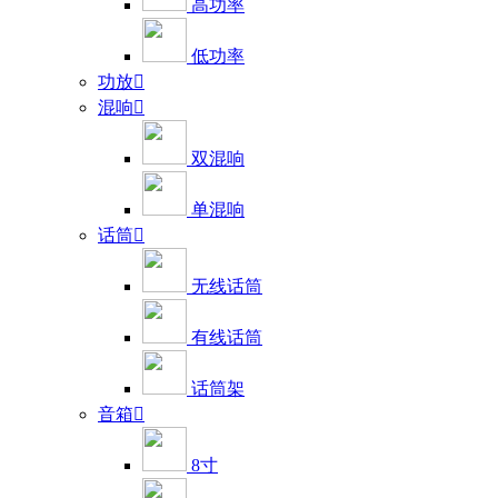
高功率
低功率
功放

混响

双混响
单混响
话筒

无线话筒
有线话筒
话筒架
音箱

8寸