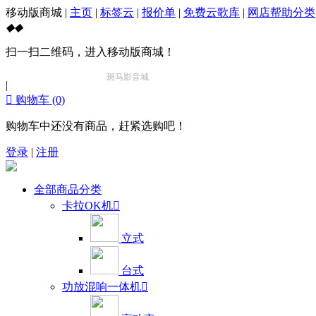
移动版商城
|
主页
|
标签云
|
报价单
|
免费云歌库
|
网店帮助分类
◆
◆
扫一扫二维码，进入移动版商城！
斑马影音城
【https://www.zebraaudio.com】
北美最大最专业
|

购物车
(0)
购物车中还没有商品，赶紧选购吧！
登录
|
注册
全部商品分类
卡拉OK机

立式
台式
功放混响一体机
