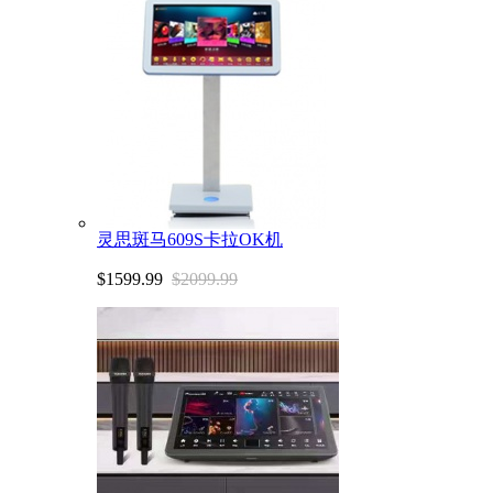
灵思斑马609S卡拉OK机
$1599.99
$2099.99