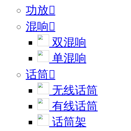
功放

混响

双混响
单混响
话筒

无线话筒
有线话筒
话筒架