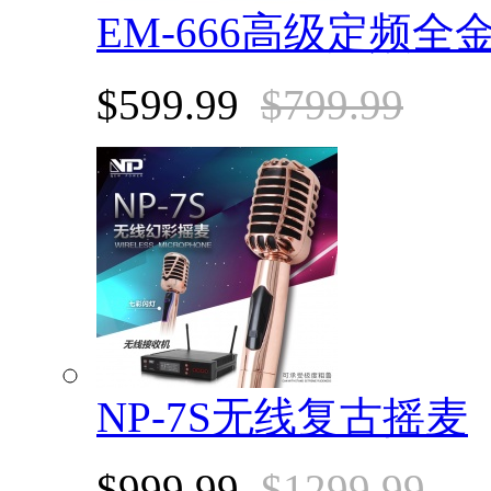
EM-666高级定频
$599.99
$799.99
NP-7S无线复古摇麦
$999.99
$1299.99