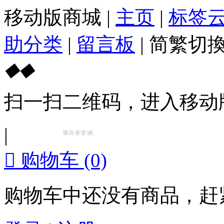
移动版商城
|
主页
|
标签
助分类
|
留言板
|
简繁切
◆
◆
扫一扫二维码，进入移动
|
斑马影音城
【https://www.zebraaudio.com】
北美最大最专业的KT

购物车
(0)
购物车中还没有商品，赶