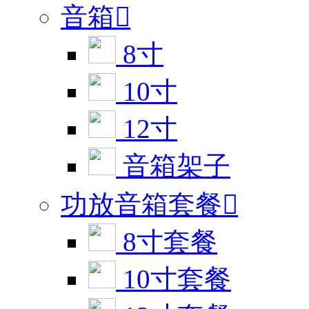
音箱

8寸
10寸
12寸
音箱架子
功放音箱套餐

8寸套餐
10寸套餐