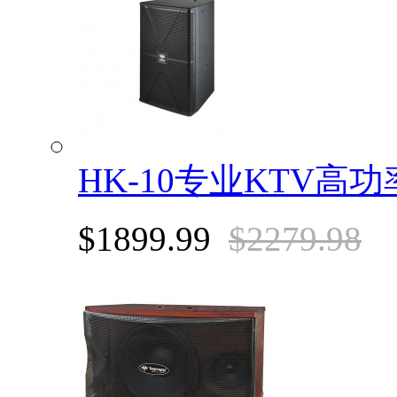
HK-10专业KTV高
$1899.99
$2279.98