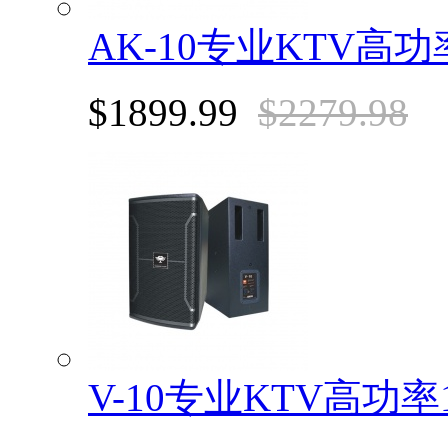
AK-10专业KTV高
$1899.99
$2279.98
V-10专业KTV高功