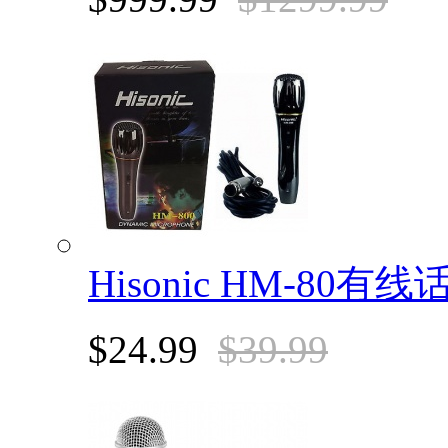
Hisonic HM-80有
$24.99
$39.99