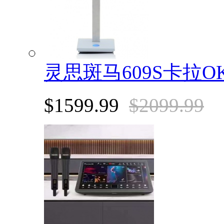
灵思斑马609S卡拉O
$1599.99
$2099.99