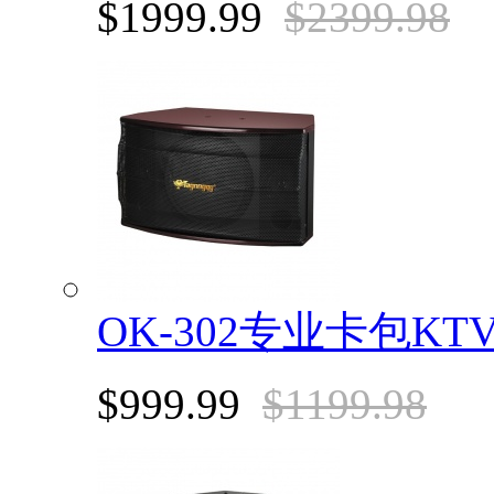
$1999.99
$2399.98
OK-302专业卡包K
$999.99
$1199.98