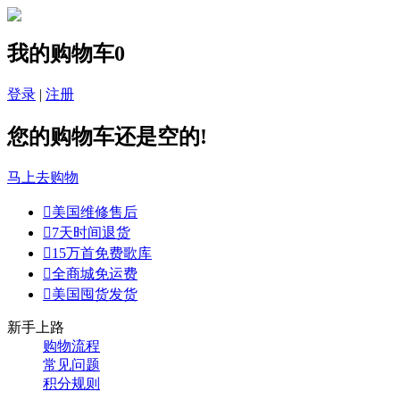
我的购物车
0
登录
|
注册
您的购物车还是空的!
马上去购物

美国维修售后

7天时间退货

15万首免费歌库

全商城免运费

美国囤货发货
新手上路
购物流程
常见问题
积分规则