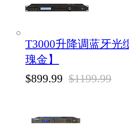
T3000升降调蓝牙
瑰金】
$899.99
$1199.99