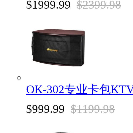
$1999.99
$2399.98
OK-302专业卡包K
$999.99
$1199.98