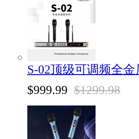
S-02顶级可调频全
$999.99
$1299.98