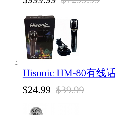
Hisonic HM-80有
$24.99
$39.99