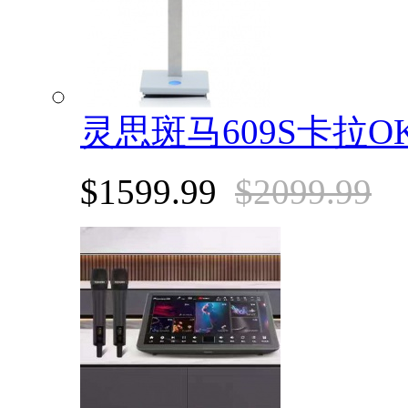
灵思斑马609S卡拉O
$1599.99
$2099.99