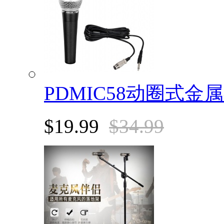
PDMIC58动圈式金
$19.99
$34.99