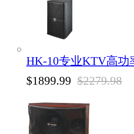
HK-10专业KTV高
$1899.99
$2279.98