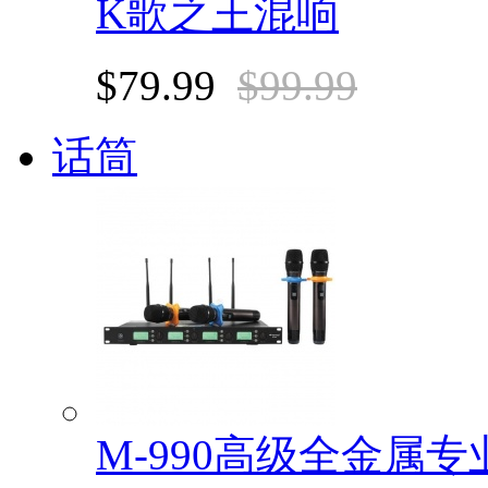
K歌之王混响
$79.99
$99.99
话筒
M-990高级全金属