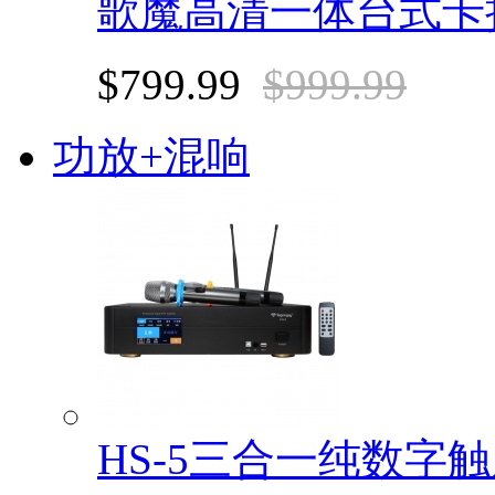
歌魔高清一体台式卡
$799.99
$999.99
功放+混响
HS-5三合一纯数字