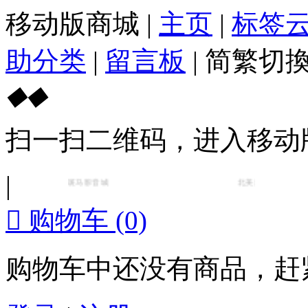
移动版商城
|
主页
|
标签
助分类
|
留言板
|
简繁切
◆
◆
扫一扫二维码，进入移动
|
斑马影音城
【https://www.zebraaudio.com】
北美最大最专业的KTV家

购物车
(0)
购物车中还没有商品，赶