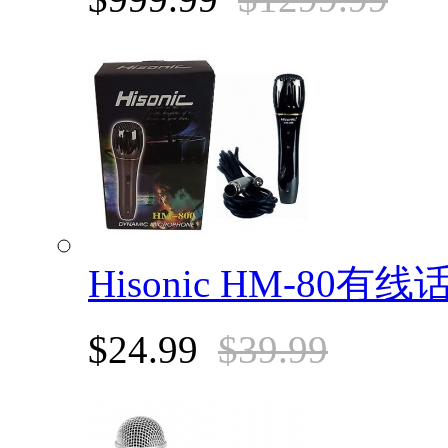
Hisonic HM-80有
$24.99
$39.99