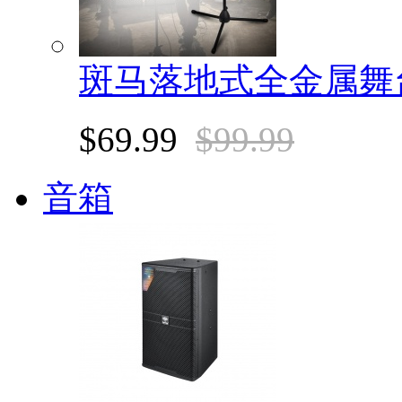
斑马落地式全金属舞
$69.99
$99.99
音箱