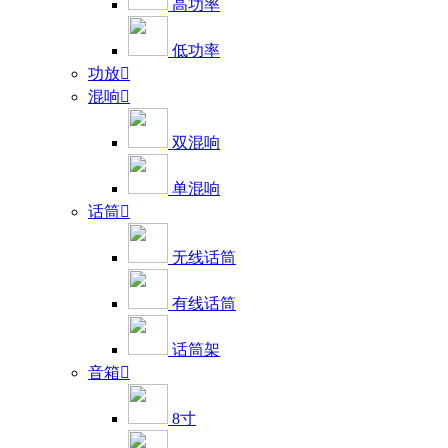
高功率
低功率
功放

混响

双混响
单混响
话筒

无线话筒
有线话筒
话筒架
音箱

8寸