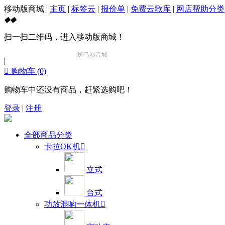
移动版商城
|
主页
|
标签云
|
报价单
|
免费云歌库
|
网店帮助分类
◆
◆
扫一扫二维码，进入移动版商城！
斑马影音城
【https://www.zebraaudio.com】
北美最大最专业
|

购物车
(0)
购物车中还没有商品，赶紧选购吧！
登录
|
注册
全部商品分类
卡拉OK机

立式
台式
功放混响一体机
