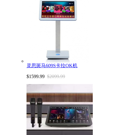
灵思斑马609S卡拉OK机
$1599.99
$2099.99