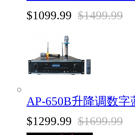
$1099.99
$1499.99
AP-650B升降调
$1299.99
$1699.99