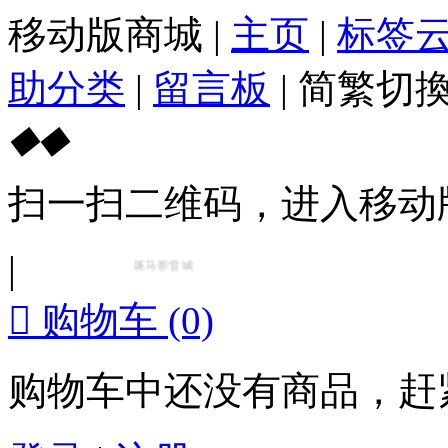
移动版商城
|
主页
|
标签
助分类
|
留言板
|
简繁切
◆
◆
扫一扫二维码，进入移动
|
斑马影音城
【https://www.zebraaudio.com】
北美最大最专业的KT

购物车
(0)
购物车中还没有商品，赶