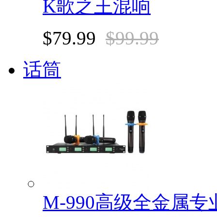
K歌之王混响
$79.99
$99.99
话筒
M-990高级全金属