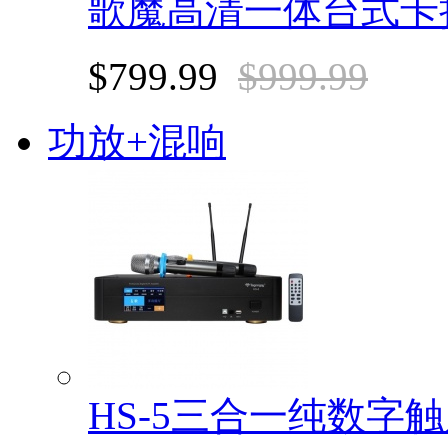
歌魔高清一体台式卡
$799.99
$999.99
功放+混响
HS-5三合一纯数字