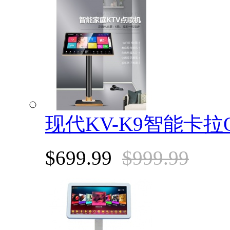
现代KV-K9智能卡拉
$699.99
$999.99