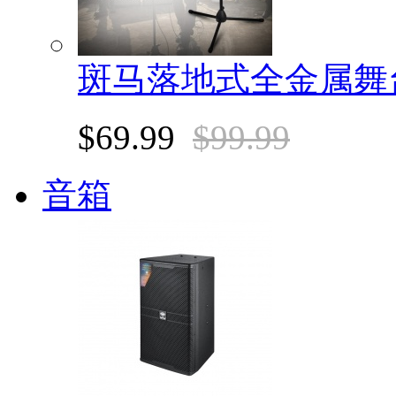
斑马落地式全金属舞
$69.99
$99.99
音箱