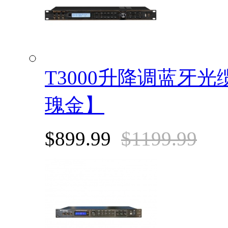
T3000升降调蓝牙
瑰金】
$899.99
$1199.99