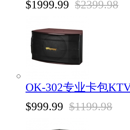
$1999.99
$2399.98
OK-302专业卡包K
$999.99
$1199.98