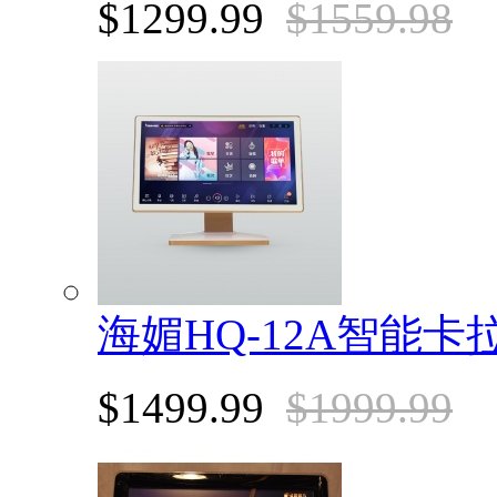
$1299.99
$1559.98
海媚HQ-12A智能卡
$1499.99
$1999.99