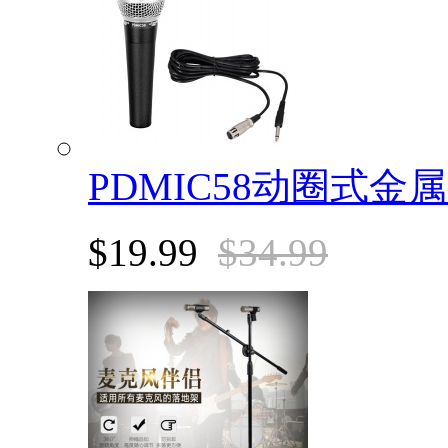
PDMIC58动圈式金
$19.99
$34.99