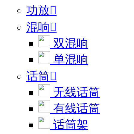
功放

混响

双混响
单混响
话筒

无线话筒
有线话筒
话筒架