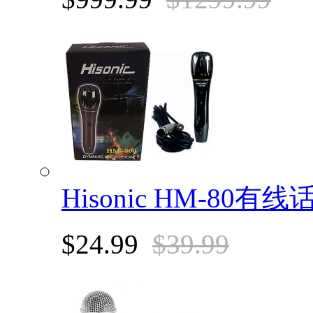
Hisonic HM-80有
$24.99
$39.99