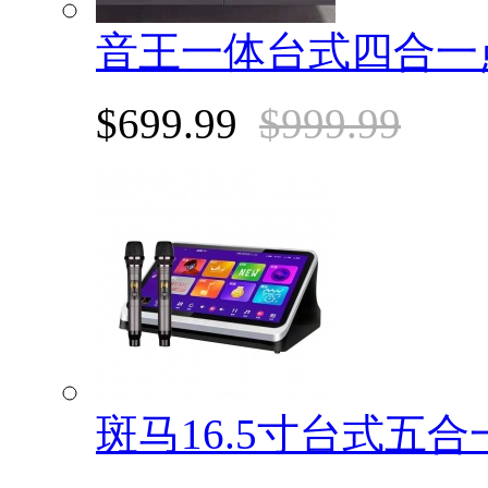
音王一体台式四合一
$699.99
$999.99
斑马16.5寸台式五合