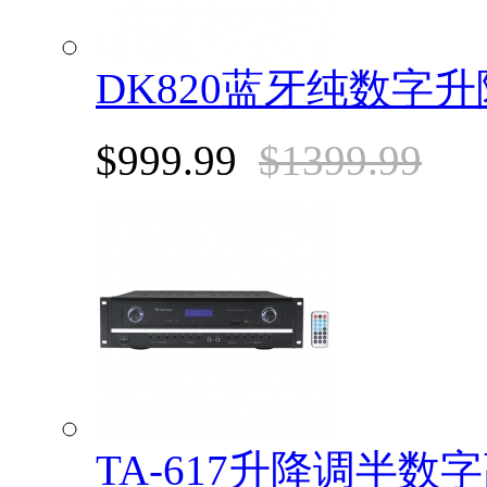
DK820蓝牙纯数字
$999.99
$1399.99
TA-617升降调半