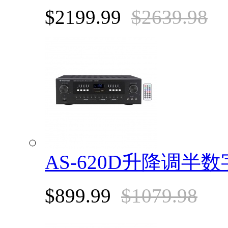
$2199.99
$2639.98
AS-620D升降调
$899.99
$1079.98