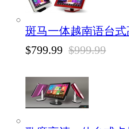
斑马一体越南语台式
$799.99
$999.99