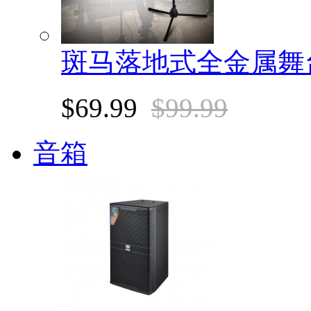
斑马落地式全金属舞
$69.99
$99.99
音箱