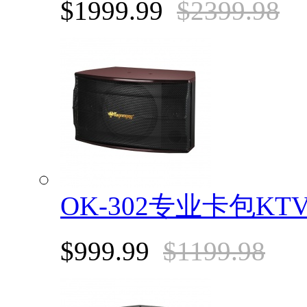
$1999.99
$2399.98
OK-302专业卡包K
$999.99
$1199.98