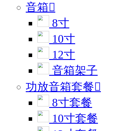
音箱

8寸
10寸
12寸
音箱架子
功放音箱套餐

8寸套餐
10寸套餐