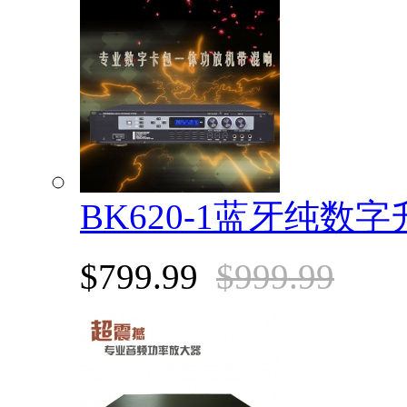
BK620-1蓝牙纯数
$799.99
$999.99