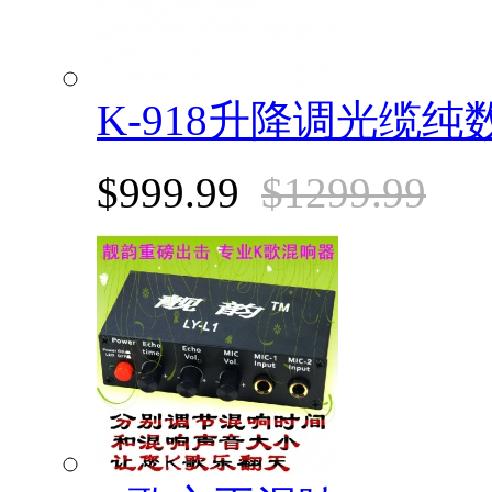
K-918升降调光缆
$999.99
$1299.99