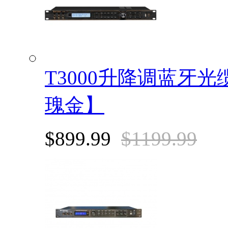
T3000升降调蓝牙
瑰金】
$899.99
$1199.99