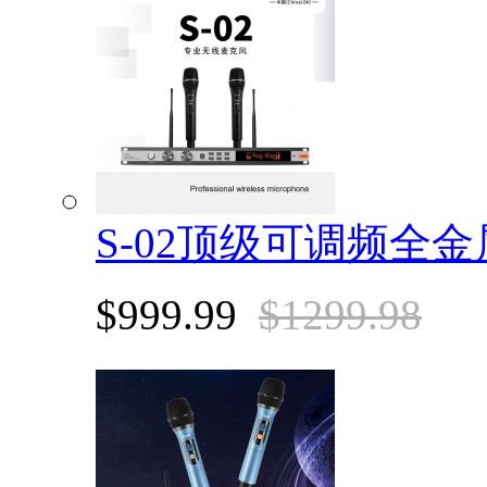
S-02顶级可调频全
$999.99
$1299.98