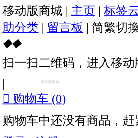
移动版商城
|
主页
|
标签
助分类
|
留言板
|
简繁切
◆
◆
扫一扫二维码，进入移动
|
斑马影音城
【https://www.zebraaudio.com】
北美最大最专业的KT

购物车
(0)
购物车中还没有商品，赶